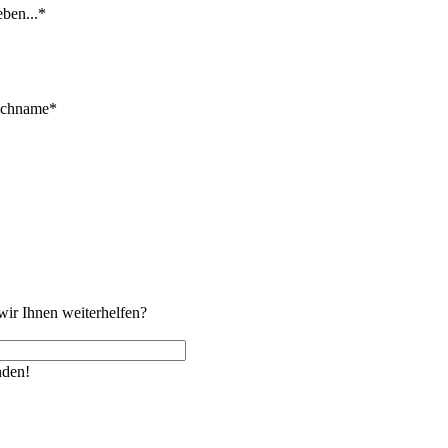
eben...*
achname*
ir Ihnen weiterhelfen?
nden!