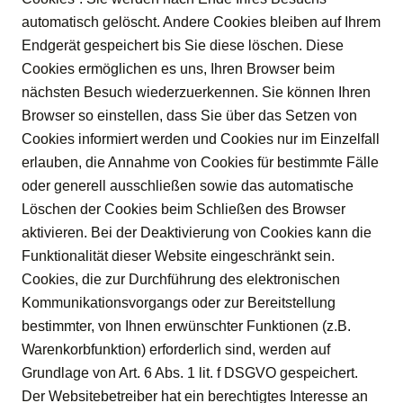
Reservierung für die
automatisch gelöscht. Andere Cookies bleiben auf Ihrem
Reservierung Restaurant
Genießer Stube
Endgerät gespeichert bis Sie diese löschen. Diese
"Zur Tränke"
Cookies ermöglichen es uns, Ihren Browser beim
nächsten Besuch wiederzuerkennen. Sie können Ihren
Hotel-Reservierung
Browser so einstellen, dass Sie über das Setzen von
Sie sehen gerade einen Platzhalterinhalt von
Cookies informiert werden und Cookies nur im Einzelfall
Standard
. Um auf den eigentlichen Inhalt
erlauben, die Annahme von Cookies für bestimmte Fälle
Sie sehen gerade einen Platzhalterinhalt von
zuzugreifen, klicken Sie auf den Button unten. Bitte
Standard
. Um auf den eigentlichen Inhalt
beachten Sie, dass dabei Daten an Drittanbieter
oder generell ausschließen sowie das automatische
zuzugreifen, klicken Sie auf den Button unten. Bitte
weitergegeben werden.
Hier können Sie einfach und bequem Reservierungen
Löschen der Cookies beim Schließen des Browser
beachten Sie, dass dabei Daten an Drittanbieter
weitergegeben werden.
vornehmen:
aktivieren. Bei der Deaktivierung von Cookies kann die
Inhalt entsperren
Funktionalität dieser Website eingeschränkt sein.
Inhalt entsperren
+49 (0)5504 9350-0
Weitere Informationen
Cookies, die zur Durchführung des elektronischen
kontakt@landhaus-biewald.de
Kommunikationsvorgangs oder zur Bereitstellung
Weitere Informationen
bestimmter, von Ihnen erwünschter Funktionen (z.B.
Warenkorbfunktion) erforderlich sind, werden auf
+49 (0)5504 9350-0
+49 (0)5504 9350-0
Grundlage von Art. 6 Abs. 1 lit. f DSGVO gespeichert.
kontakt@landhaus-biewald.de
kontakt@landhaus-biewald.de
Der Websitebetreiber hat ein berechtigtes Interesse an