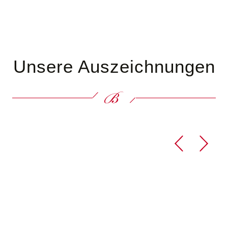
Unsere Auszeichnungen
Reservierung für die
Reservierung Restaurant
Genießer Stube
"Zur Tränke"
Hotel-Reservierung
Sie sehen gerade einen Platzhalterinhalt von