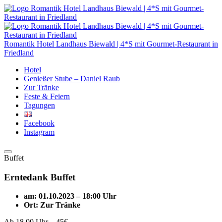
Romantik Hotel Landhaus Biewald | 4*S mit Gourmet-Restaurant in
Friedland
Hotel
Genießer Stube – Daniel Raub
Zur Tränke
Feste & Feiern
Tagungen
Facebook
Instagram
Buffet
Erntedank Buffet
am:
01.10.2023
–
18:00 Uhr
Ort:
Zur Tränke
Ab 18.00 Uhr – 45€